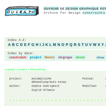
OUVROIR
DE
DESIGN GRAPHIQUE
PO
Archive for design
constraints
Index A-Z:
A
B
C
D
E
F
G
H
I
J
K
L
M
N
O
P
Q
R
S
T
U
V
W
X
Y
Index by date:
constraints
project
theory
etcgrapo
about
show 
ougrapo
>
project
>
Abhandlung
project:
Automatische
Posted:
Abhandlung/Auto essay
Author:
Sophie Dobrigkeit
Modified:
Sigrid Ortwein
,,,,,,,,,,,,,,,,,,,,,,,,,,,