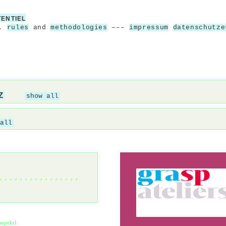
TENTIEL
,
rules
and
methodologies
–––
impressum
datenschutze
Z
show all
all
,,,,,,,,,,,,,,,,
aspekt1.