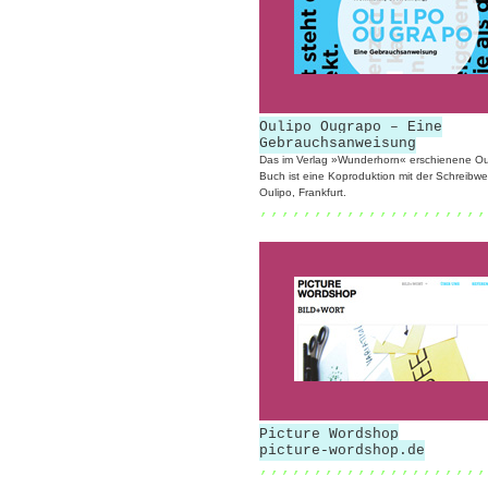
Oulipo Ougrapo – Eine
Gebrauchsanweisung
Das im Verlag »Wunderhorn« erschienene O
Buch ist eine Koproduktion mit der Schreibwer
Oulipo, Frankfurt.
,,,,,,,,,,,,,,,,,,,,,
Picture Wordshop
picture-wordshop.de
,,,,,,,,,,,,,,,,,,,,,