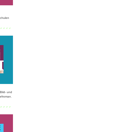
Schulen
,,,,
Bild- und
iefroman.
,,,,