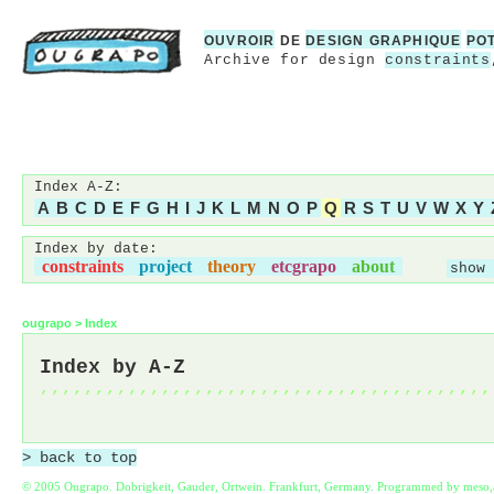
OUVROIR
DE
DESIGN GRAPHIQUE
PO
Archive for design
constraints
Index A-Z:
A
B
C
D
E
F
G
H
I
J
K
L
M
N
O
P
Q
R
S
T
U
V
W
X
Y
Index by date:
constraints
project
theory
etcgrapo
about
show 
ougrapo
>
Index
Index by A-Z
,,,,,,,,,,,,,,,,,,,,,,,,,,,,,,,,,,,,,,,,,
> back to top
© 2005 Ougrapo. Dobrigkeit, Gauder, Ortwein. Frankfurt, Germany. Programmed by meso,