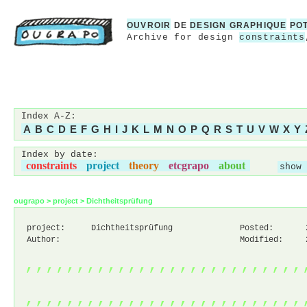
OUVROIR
DE
DESIGN GRAPHIQUE
PO
Archive for design
constraints
Index A-Z:
A
B
C
D
E
F
G
H
I
J
K
L
M
N
O
P
Q
R
S
T
U
V
W
X
Y
Index by date:
constraints
project
theory
etcgrapo
about
show 
ougrapo
>
project
>
Dichtheitsprüfung
project:
Dichtheitsprüfung
Posted:
Author:
Modified:
,,,,,,,,,,,,,,,,,,,,,,,,,,,
,,,,,,,,,,,,,,,,,,,,,,,,,,,