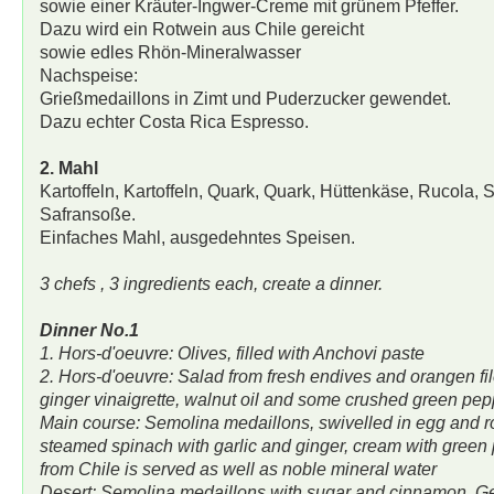
sowie einer Kräuter-Ingwer-Creme mit grünem Pfeffer.
Dazu wird ein Rotwein aus Chile gereicht
sowie edles Rhön-Mineralwasser
Nachspeise:
Grießmedaillons in Zimt und Puderzucker gewendet.
Dazu echter Costa Rica Espresso.
2. Mahl
Kartoffeln, Kartoffeln, Quark, Quark, Hüttenkäse, Rucola, 
Safransoße.
Einfaches Mahl, ausgedehntes Speisen.
3 chefs , 3 ingredients each, create a dinner.
Dinner No.1
1. Hors-d'oeuvre: Olives, filled with Anchovi paste
2. Hors-d'oeuvre: Salad from fresh endives and orangen fil
ginger vinaigrette, walnut oil and some crushed green pep
Main course: Semolina medaillons, swivelled in egg and ro
steamed spinach with garlic and ginger, cream with green
from Chile is served as well as noble mineral water
Desert: Semolina medaillons with sugar and cinnamon. G