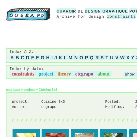
OUVROIR
DE
DESIGN GRAPHIQUE
PO
Archive for design
constraints
Index A-Z:
A
B
C
D
E
F
G
H
I
J
K
L
M
N
O
P
Q
R
S
T
U
V
W
X
Y
Index by date:
constraints
project
theory
etcgrapo
about
show 
ougrapo
>
project
>
Cuisine 3x3
project:
Cuisine 3x3
Posted:
Author:
ougrapo
Modified:
,,,,,,,,,,,,,,,,,,,,,,,,,,,