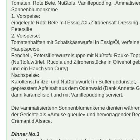
Tomaten, Rote Bete, Nußtofu, Vanillepudding, „Ammatisier
Sonnenblumenkerne
1. Vorspeise:
eingelegte Rote Bete mit Essig-/Öl-/Zitronensaft-Dressing 
Petersilie
2. Vorspeise:
Tomatenhälften mit Schafskäsewürfel in Essig/Öl, verfeine
Hauptspeise:
Fenchel-, Petersilienwurzelsuppe mit Nußtofu-Rauke-Top
(Nußtofuwürfel, Rucola und Zitronenstücke in Olivenöl gebr
und ein Hauch von Curry)
Nachspeise:
Karottenschnitzel und Nußtofuwürfel in Butter gedünstet, – 
gepresstem Apfelsaft aus dem Odenwald (Dank Annette Gl
dann karamelisiert und mit Vanillepudding serviert.
Die »ammatisierten« Sonnenblumenkerne dienten währen
der Gerichte als »Amuse-gueule« und hervorragender Begl
Crémant d'Alsace.
Dinner No.3