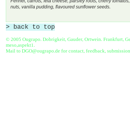
Fennel, carrots, feta cheese, parsley roots, cherry tomatos,
nuts, vanilla pudding, flavoured sunflower seeds.
> back to top
© 2005 Ougrapo. Dobrigkeit, Gauder, Ortwein. Frankfurt, 
meso,aspekt1
.
Mail to
DGO@ougrapo.de
for contact, feedback, submission