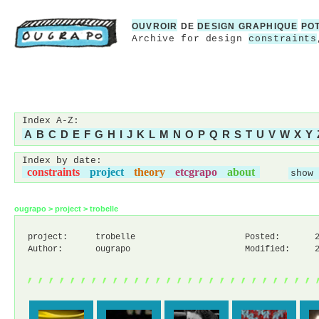
OUVROIR
DE
DESIGN GRAPHIQUE
PO
Archive for design
constraints
Index A-Z:
A
B
C
D
E
F
G
H
I
J
K
L
M
N
O
P
Q
R
S
T
U
V
W
X
Y
Index by date:
constraints
project
theory
etcgrapo
about
show 
ougrapo
>
project
>
trobelle
project:
trobelle
Posted:
Author:
ougrapo
Modified:
,,,,,,,,,,,,,,,,,,,,,,,,,,,