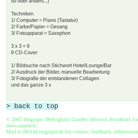
so oder anders...)
Techniken
1/ Computer = Piano (Tastatur)
2/ Farbe/Papier = Gesang
3/ Fotoapparat = Saxophon
3 x 3 = 9
9 CD-Cover
1/ Bildsuche nach Stichwort Hotel/Lounge/Bar
2/ Ausdruck der Bilder, manuelle Bearbeitung
3/ Fotografie der entstandenen Collagen
und das ganze 3 x
> back to top
© 2005 Ougrapo. Dobrigkeit, Gauder, Ortwein. Frankfurt, 
meso,aspekt1
.
Mail to
DGO@ougrapo.de
for contact, feedback, submission